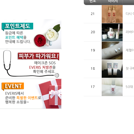
번호
이미지
21
다시 
20
리바이
19
제형이
18
첫 구
17
50대